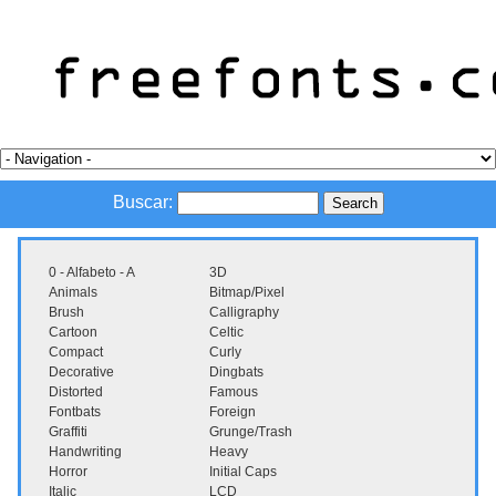
Buscar:
0 - Alfabeto - A
3D
Animals
Bitmap/Pixel
Brush
Calligraphy
Cartoon
Celtic
Compact
Curly
Decorative
Dingbats
Distorted
Famous
Fontbats
Foreign
Graffiti
Grunge/Trash
Handwriting
Heavy
Horror
Initial Caps
Italic
LCD